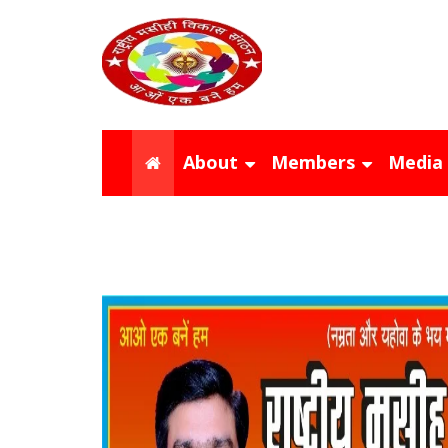
About
Members
Media
About The Sangathan
Members of Sangathan
Press 
Sangathan Ideology
Photos 
Sangathan President
Videos 
pdf