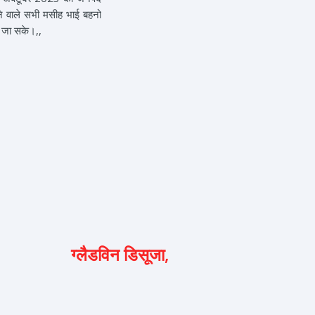
रहने वाले सभी मसीह भाई बहनो
ं जा सके।,,
ग्लैडविन डिसूजा,