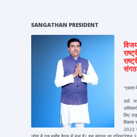
SANGATHAN PRESIDENT
विज
राष्ट्
राष्
संगठ
"एकता मे
उठो ज
अधिकारो
लिए लड़
विकास 
2022 क
जोया में एक मसीह बैठक में हुआ है| इस संगठन का रजिस्ट्रेश